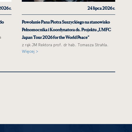
2026 r.
24 lipca 2026 r.
 do
Powołanie Pana Piotra Suszyckiego na stanowisko
Pełnomocnika i Koordynatora ds. Projektu „UMFC
a
Japan Tour 2026 for the World Peace”
z rąk JM Rektora prof. dr hab. Tomasza Strahla.
Więcej >