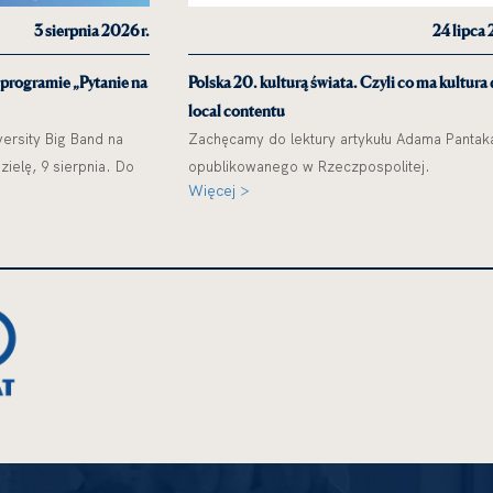
3 sierpnia 2026 r.
24 lipca 
 programie „Pytanie na
Polska 20. kulturą świata. Czyli co ma kultura
local contentu
ersity Big Band na
Zachęcamy do lektury artykułu Adama Pantak
ielę, 9 sierpnia. Do
opublikowanego w Rzeczpospolitej.
Więcej >