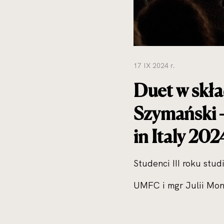
17 IX 2024 r.
Duet w skł
Szymański -
in Italy 202
Studenci III roku stu
UMFC i mgr Julii Mon