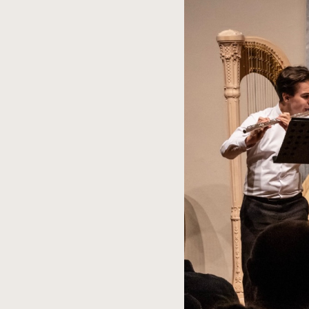
spowoduje
powiększenie
zdjęcia
do
rozmiarów
oryginalnych