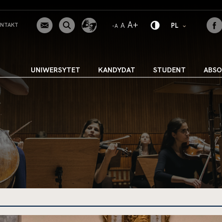
WIĘKSZA CZCIONKA
A+
NORMALNA CZCIONKA
A
zmień język
NTAKT
PL
MNIEJSZA CZCIONKA
-A
UNIWERSYTET
KANDYDAT
STUDENT
ABS