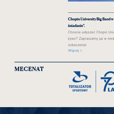
Chopin University Big Band w
śniadanie”.
Chcecie usłyszeć Chopin Univ
żywo? Zapraszamy już w niedz
zobaczenia!
Więcej >
MECENAT