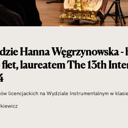
adzie Hanna Węgrzynowska - h
 flet, laureatem The 13th Int
4
diów licencjackich na Wydziale Instrumentalnym w klasie
kiewicz