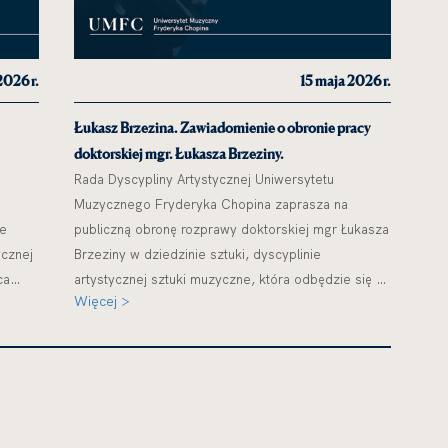
2026 r.
15 maja 2026 r.
Łukasz Brzezina. Zawiadomienie o obronie pracy
doktorskiej mgr. Łukasza Brzeziny.
Rada Dyscypliny Artystycznej Uniwersytetu
Muzycznego Fryderyka Chopina zaprasza na
He
publiczną obronę rozprawy doktorskiej mgr Łukasza
ycznej
Brzeziny w dziedzinie sztuki, dyscyplinie
ca
artystycznej sztuki muzyczne, która odbędzie się 26
Więcej >
maja 2026 r. o godz. 8.00 online.