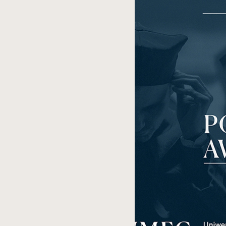
spowoduje
powiększenie
zdjęcia
do
rozmiarów
oryginalnych