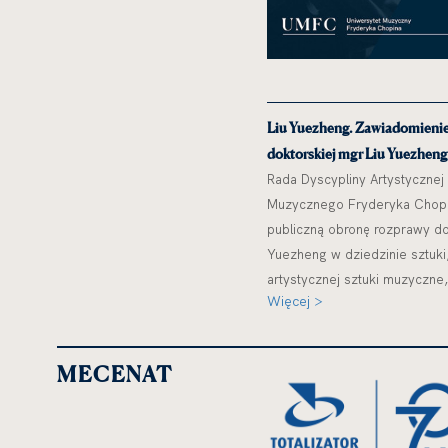
Liu Yuezheng. Zawiadomienie
doktorskiej mgr Liu Yuezheng
Rada Dyscypliny Artystycznej
Muzycznego Fryderyka Chopi
publiczną obronę rozprawy do
Yuezheng w dziedzinie sztuki,
artystycznej sztuki muzyczne,
Więcej >
czerwca 2026 r. o godz. 8.00 
MECENAT