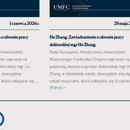
1 czerwca 2026 r.
28 maja 
 o obronie pracy
He Zhang. Zawiadomienie o obronie pracy
doktorskiej mgr He Zhang.
 Uniwersytetu
Rada Dyscypliny Artystycznej Uniwersytetu
na zaprasza na
Muzycznego Fryderyka Chopina zaprasza na
ktorskiej mgr Liu
publiczną obronę rozprawy doktorskiej mgr 
 dyscyplinie
Zhang w dziedzinie sztuki, dyscyplinie artyst
 która odbędzie się 30
sztuki muzyczne, która odbędzie się 8 czerw
Więcej >
online
2026 r. o godz. 19.00 online