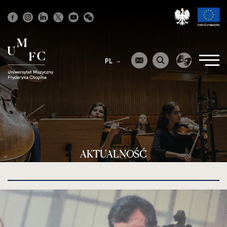
Strona
główna
PL
AKTUALNOŚĆ
kliknięcie
spowoduje
powiększenie
zdjęcia