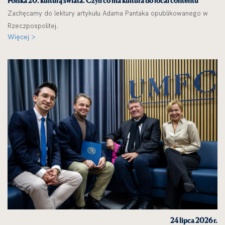
Polska 20. kulturą świata. Czyli co ma kultura do local contentu
Zachęcamy do lektury artykułu Adama Pantaka opublikowanego w
Rzeczpospolitej.
Więcej >
24 lipca 2026 r.