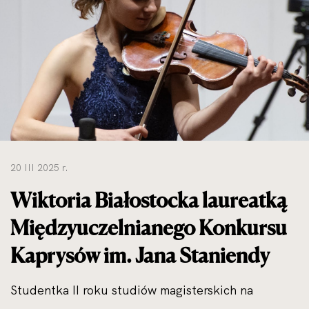
do
rozmiarów
oryginalnych
20 III 2025 r.
Wiktoria Białostocka laureatką
Międzyuczelnianego Konkursu
Kaprysów im. Jana Staniendy
Studentka II roku studiów magisterskich na