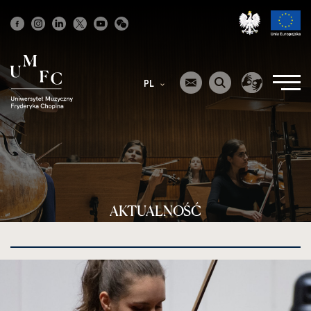
Strona
główna
PL
AKTUALNOŚĆ
kliknięcie
spowoduje
powiększenie
zdjęcia