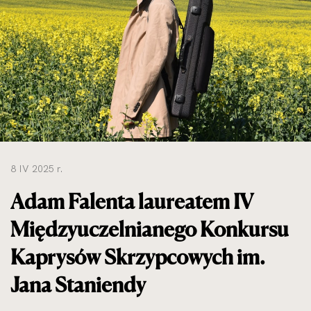
do
rozmiarów
oryginalnych
8 IV 2025 r.
Adam Falenta laureatem IV
Międzyuczelnianego Konkursu
Kaprysów Skrzypcowych im.
Jana Staniendy