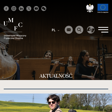
Strona
główna
PL
AKTUALNOŚĆ
kliknięcie
spowoduje
powiększenie
zdjęcia