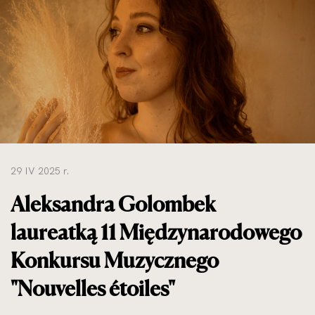
do
rozmiarów
oryginalnych
29 IV 2025 r.
Aleksandra Golombek
laureatką 11 Międzynarodowego
Konkursu Muzycznego
"Nouvelles étoiles"