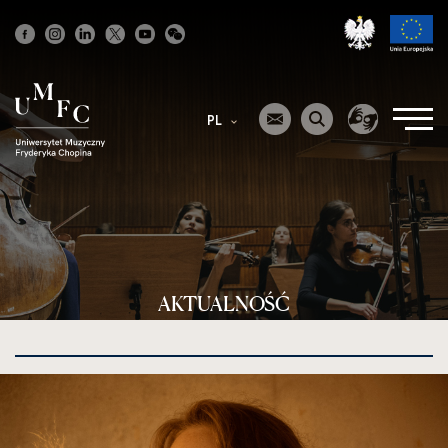
Strona
główna
PL
AKTUALNOŚĆ
kliknięcie
spowoduje
powiększenie
zdjęcia