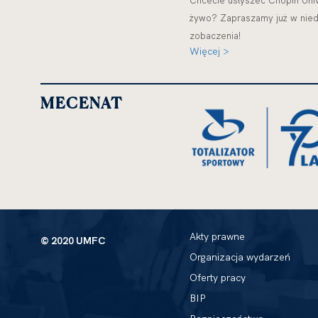
Chcecie usłyszeć Chopin Univ
żywo? Zapraszamy już w niedz
zobaczenia!
Więcej >
MECENAT
Akty prawne
© 2020 UMFC
Organizacja wydarzeń
Oferty pracy
BIP