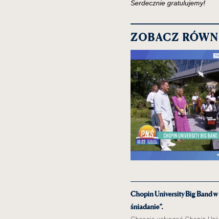
Serdecznie gratulujemy!
ZOBACZ RÓWN
Chopin University Big Band w
śniadanie”.