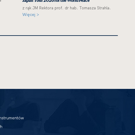
a
Japan Tour 2026 for the World Peace”
z rąk JM Rektora prof. dr hab. Tomasza Strahla.
Więcej >
nstrumentów
h