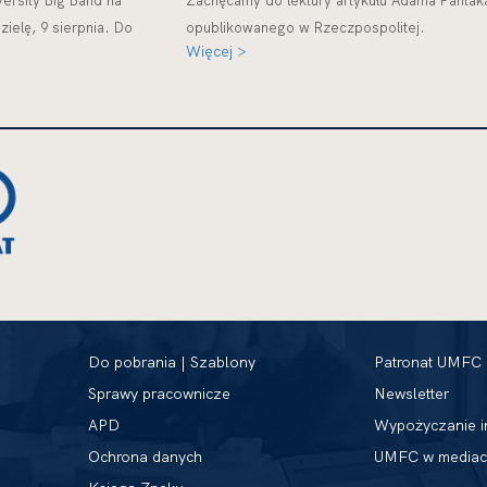
ersity Big Band na
Zachęcamy do lektury artykułu Adama Pantak
ielę, 9 sierpnia. Do
opublikowanego w Rzeczpospolitej.
Więcej >
Do pobrania | Szablony
Patronat UMFC
Sprawy pracownicze
Newsletter
APD
Wypożyczanie i
Ochrona danych
UMFC w mediac