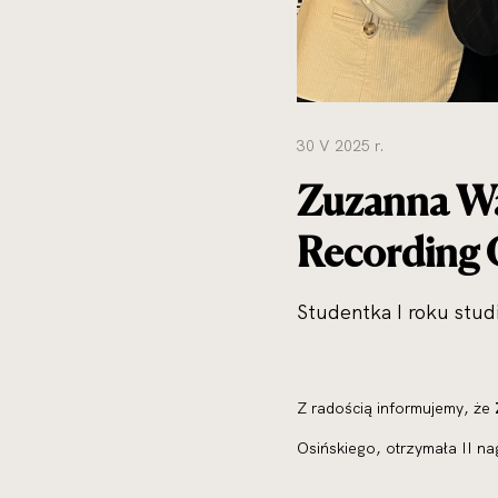
30 V 2025 r.
Zuzanna Wa
Recording 
Studentka I roku stud
Z radością informujemy, że
Osińskiego, otrzymała II na