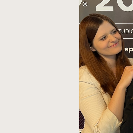
spowoduje
powiększenie
zdjęcia
do
rozmiarów
oryginalnych