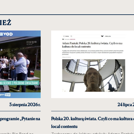
IEŻ
3 sierpnia 2026 r.
24 lipca 
 programie „Pytanie na
Polska 20. kulturą świata. Czyli co ma kultura
local contentu