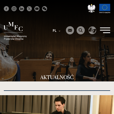
Strona
główna
PL
AKTUALNOŚĆ
kliknięcie
spowoduje
powiększenie
zdjęcia