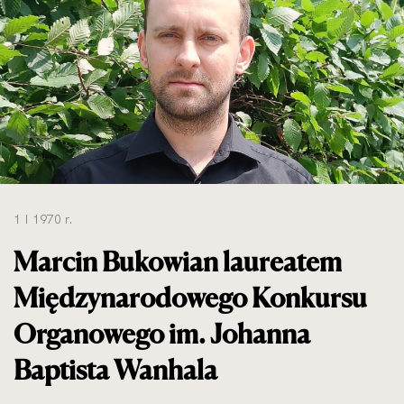
do
rozmiarów
oryginalnych
1 I 1970 r.
Marcin Bukowian laureatem
Międzynarodowego Konkursu
Organowego im. Johanna
Baptista Wanhala