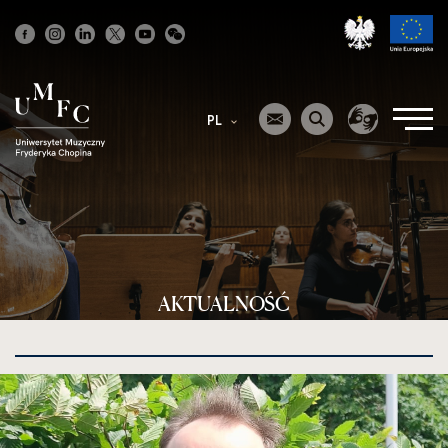
Strona
główna
PL
AKTUALNOŚĆ
kliknięcie
spowoduje
powiększenie
zdjęcia