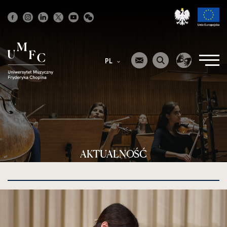
Strona
główna
PL
AKTUALNOŚĆ
kliknięcie
spowoduje
powiększenie
zdjęcia