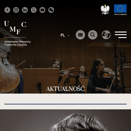
Strona
główna
PL
AKTUALNOŚĆ
kliknięcie
spowoduje
powiększenie
zdjęcia