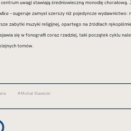
 centrum uwagi stawiają średniowieczną monodię chorałową. J
– sugeruje zamysł szerszy niż pojedyncze wydawnictwo: m
dica
ze zabytki muzyki religijnej, opartego na źródłach rękopiśmie
awia się w fonografii coraz rzadziej, taki początek cyklu n
olejnych tomów.
ana
#Michał Sławecki