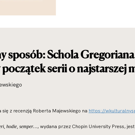
ny sposób: Schola Gregoriana
y początek serii o najstarszej
jewskiego
 się z recenzją Roberta Majewskiego na
https://wkulturalny
, wydana przez Chopin University Press, jes
eri, hodie, semper…