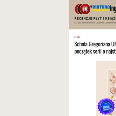
spowoduje
powiększenie
zdjęcia
do
rozmiarów
oryginalnych