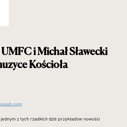
 UMFC i Michał Sławecki
 muzyce Kościoła
sposob.com
t jednym z tych rzadkich dziś przykładów nowości