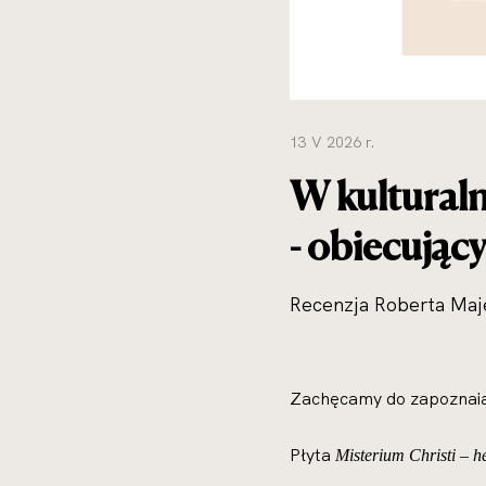
13 V 2026 r.
W kultural
- obiecując
Recenzja Roberta Ma
Zachęcamy do zapoznaia
Płyta
Misterium Christi – h