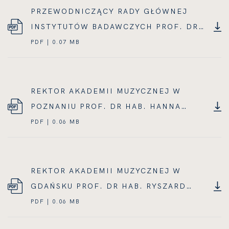
PRZEWODNICZĄCY RADY GŁÓWNEJ
INSTYTUTÓW BADAWCZYCH PROF. DR
HAB. N. MED. HENRYK SKARŻYŃSKI
PDF | 0.07 MB
REKTOR AKADEMII MUZYCZNEJ W
POZNANIU PROF. DR HAB. HANNA
KOSTRZEWSKA
PDF | 0.06 MB
REKTOR AKADEMII MUZYCZNEJ W
GDAŃSKU PROF. DR HAB. RYSZARD
MINKIEWICZ
PDF | 0.06 MB