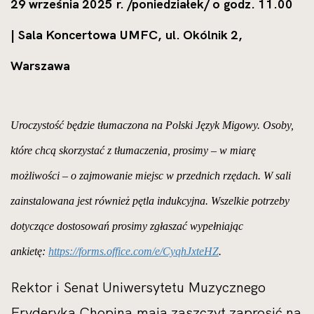
29 września 2025 r. /poniedziałek/ o godz. 11.00
| Sala Koncertowa UMFC, ul. Okólnik 2,
Warszawa
Uroczystość będzie tłumaczona na Polski Język Migowy. Osoby,
które chcą skorzystać z tłumaczenia, prosimy – w miarę
możliwości – o zajmowanie miejsc w przednich rzędach. W sali
zainstalowana jest również pętla indukcyjna. Wszelkie potrzeby
dotyczące dostosowań prosimy zgłaszać wypełniając
ankietę:
https://forms.office.com/e/CyqhJxteHZ
.
Rektor i Senat Uniwersytetu Muzycznego
Fryderyka Chopina mają zaszczyt zaprosić na