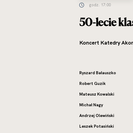
godz. 17:00
50-lecie kl
Koncert Katedry Akord
Ryszard Bałauszko
Robert Guzik
Mateusz Kowalski
Michał Nagy
Andrzej Olewiński
Leszek Potasiński