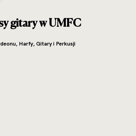
asy gitary w UMFC
eonu, Harfy, Gitary i Perkusji