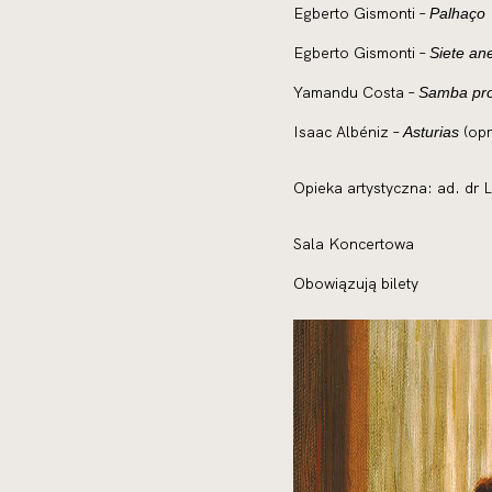
Egberto Gismonti –
Palhaço
Egberto Gismonti –
Siete an
Yamandu Costa –
Samba pro
Isaac Albéniz –
(opr
Asturias
Opieka artystyczna: ad. dr 
Sala Koncertowa
Obowiązują bilety