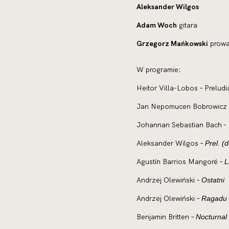
Aleksander Wilgos
Adam Woch
gitara
Grzegorz Mańkowski
prowa
W programie:
Heitor Villa-Lobos – Preludia
Jan Nepomucen Bobrowicz –
Johannan Sebastian Bach -
Aleksander Wilgos –
Prel. (
Agustín Barrios Mangoré –
L
Andrzej Olewiński –
Ostatni
Andrzej Olewiński –
Ragadu
Benjamin Britten –
Nocturnal