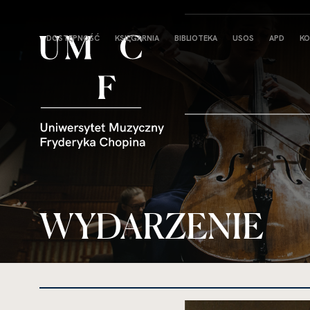
Strona
DOSTĘPNOŚĆ
KSIĘGARNIA
BIBLIOTEKA
USOS
APD
KO
główna
WYDARZENIE