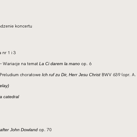
dzenie koncertu
 nr 1 i 3
 Wariacje na temat
op. 6
La Ci darem la mano
 Preludium chorałowe
BWV 639 (opr. A.
Ich ruf zu Dir, Herr Jesu Christ
delay)
a catedral
op. 70
 after John Dowland