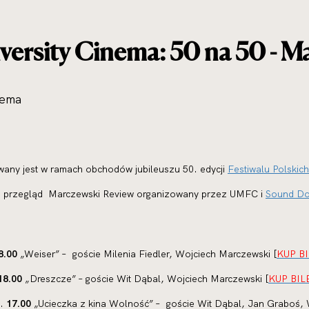
ersity Cinema: 50 na 50 - M
nema
wany jest w ramach obchodów jubileuszu 50. edycji
Festiwalu Polskic
ku przegląd Marczewski Review organizowany przez UMFC i
Sound D
8.00
„Weiser” – goście Milenia Fiedler, Wojciech Marczewski [
KUP B
18.00
„Dreszcze” – goście Wit Dąbal, Wojciech Marczewski [
KUP BIL
z.
17.00
„Ucieczka z kina Wolność” – goście Wit Dąbal, Jan Graboś, 