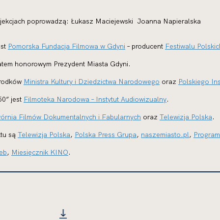
ojekcjach poprowadzą: Łukasz Maciejewski Joanna Napieralska
est
Pomorska Fundacja Filmowa w Gdyni
– producent
Festiwalu Polski
onatem honorowym Prezydent Miasta Gdyni.
środków
Ministra Kultury i Dziedzictwa Narodowego
oraz
Polskiego Ins
0” jest
Filmoteka Narodowa – Instytut Audiowizualny
.
órnia Filmów Dokumentalnych i Fabularnych
oraz
Telewizja Polska
.
tu są
Telewizja Polska
,
Polska Press Grupa
,
naszemiasto.pl
,
Program
eb
,
Miesięcznik KINO
.