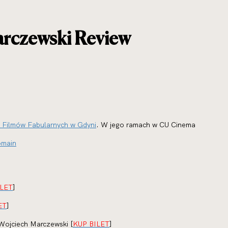
arczewski Review
h Filmów Fabularnych w Gdyni
. W jego ramach w CU Cinema
omain
ILET
]
ET
]
Wojciech Marczewski [
KUP BILET
]