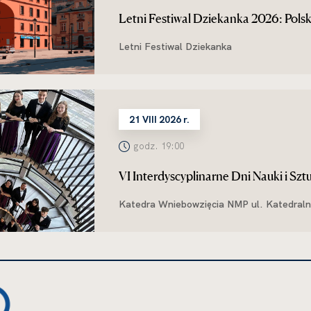
Letni Festiwal Dziekanka 2026: Polsk
Letni Festiwal Dziekanka
21 VIII 2026 r.
godz. 19:00
VI Interdyscyplinarne Dni Nauki i S
University Chamber Choir
Katedra Wniebowzięcia NMP ul. Katedraln