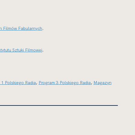
ch Filmów Fabularnych
.
tytutu Sztuki Filmowej
.
 1 Polskiego Radia
,
Program 3 Polskiego Radia
,
Magazyn