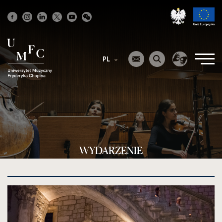
Strona
główna
PL
WYDARZENIE