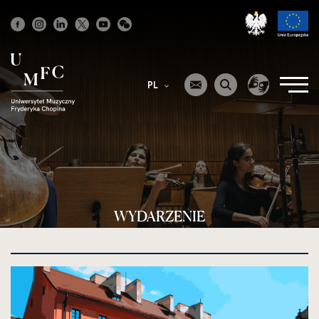
Strona
główna
PL
WYDARZENIE