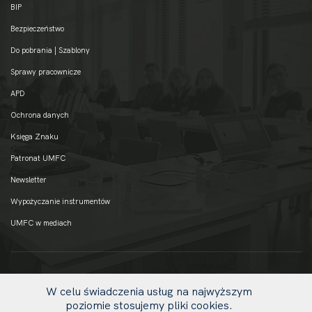
BIP
Bezpieczeństwo
Do pobrania | Szablony
Sprawy pracownicze
APD
Ochrona danych
Księga Znaku
Patronat UMFC
Newsletter
Wypożyczanie instrumentów
UMFC w mediach
W celu świadczenia usług na najwyższym
poziomie stosujemy pliki cookies.