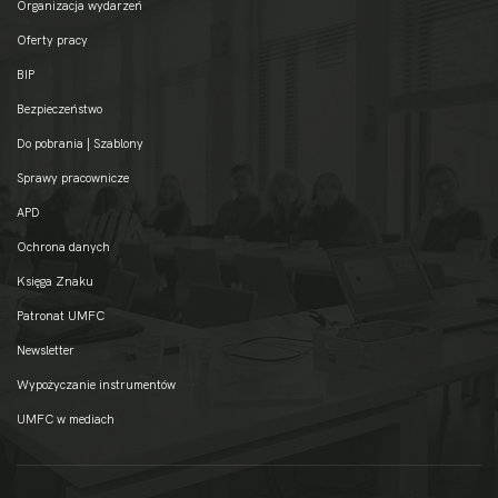
Organizacja wydarzeń
Oferty pracy
BIP
Bezpieczeństwo
Do pobrania | Szablony
Sprawy pracownicze
APD
Ochrona danych
Księga Znaku
Patronat UMFC
Newsletter
Wypożyczanie instrumentów
UMFC w mediach