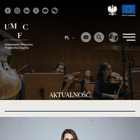
Strona
główna
PL
AKTUALNOŚĆ
kliknięcie
spowoduje
powiększenie
zdjęcia