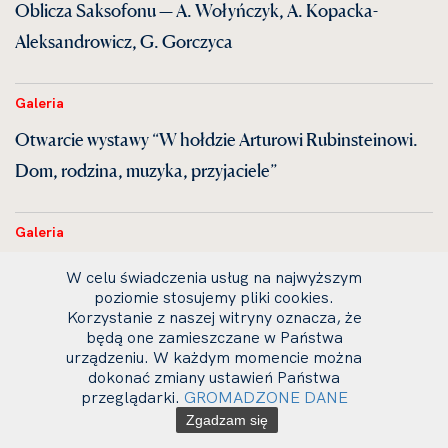
Oblicza Saksofonu — A. Wołyńczyk, A. Kopacka-
Aleksandrowicz, G. Gorczyca
Galeria
Otwarcie wystawy “W hołdzie Arturowi Rubinsteinowi.
Dom, rodzina, muzyka, przyjaciele”
Galeria
Koncert chopinowski. W hołdzie Reginie Smendziance
W celu świadczenia usług na najwyższym
— J. Wachowski, M. Krzyżowski
poziomie stosujemy pliki cookies.
Korzystanie z naszej witryny oznacza, że
będą one zamieszczane w Państwa
urządzeniu. W każdym momencie można
Galeria
dokonać zmiany ustawień Państwa
Nasi Laureaci — M. Rudziński, Z. Nalewajek, M.
przeglądarki.
GROMADZONE DANE
Zgadzam się
Romanowski