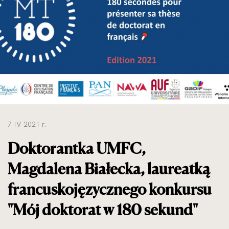
do
rozmiarów
oryginalnych
7 IV 2021 r.
Doktorantka UMFC,
Magdalena Białecka, laureatką
francuskojęzycznego konkursu
"Mój doktorat w 180 sekund"