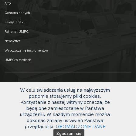
APD
Ochrona danych
Księga Znaku
Patronat UMFC
Newsletter
Wypożyczanie instrumentów
UMFC w mediach
W celu świadczenia usług na najwyższym
poziomie stosujemy pliki cookies.
Korzystanie z naszej witryny oznacza, że
będą one zamieszczane w Państwa
urządzeniu. W każdym momencie można
dokonać zmiany ustawień Państwa
uw
© 2020 UMFC
przeglądarki.
GROMADZONE DANE
li
Zgadzam się