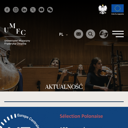
Strona
główna
PL
AKTUALNOŚĆ
kliknięcie
spowoduje
powiększenie
zdjęcia