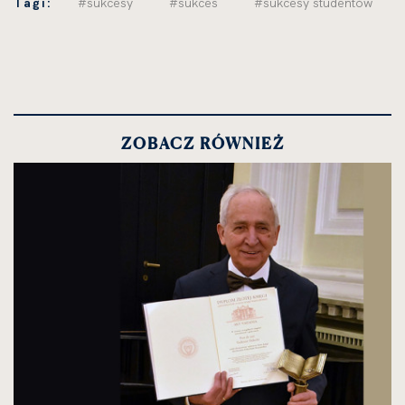
Tagi:
#sukcesy
#sukces
#sukcesy studentów
ZOBACZ RÓWNIEŻ