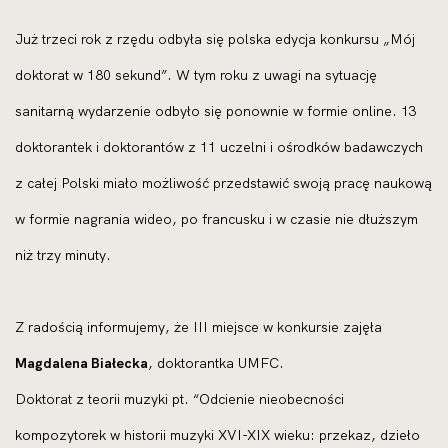
Już trzeci rok z rzędu odbyła się polska edycja konkursu „Mój
doktorat w 180 sekund”. W tym roku z uwagi na sytuację
sanitarną wydarzenie odbyło się ponownie w formie online. 13
doktorantek i doktorantów z 11 uczelni i ośrodków badawczych
z całej Polski miało możliwość przedstawić swoją pracę naukową
w formie nagrania wideo, po francusku i w czasie nie dłuższym
niż trzy minuty.
Z radością informujemy, że III miejsce w konkursie zajęła
Magdalena Białecka
, doktorantka UMFC.
Doktorat z teorii muzyki pt. “Odcienie nieobecności
kompozytorek w historii muzyki XVI-XIX wieku: przekaz, dzieło