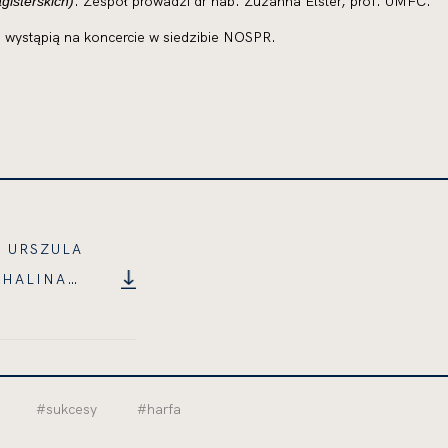
. Zespół prowadzi dr hab. Zuzanna Elster, prof. UMFC.
gisterskich)
 wystąpią na koncercie w siedzibie NOSPR.
 URSZULA
CHALINA
UMENT
IAR
U
#sukcesy
#harfa