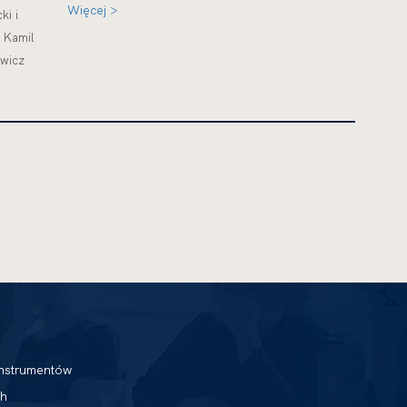
Więcej >
ki i
 Kamil
owicz
nstrumentów
h