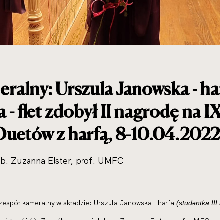
ralny: Urszula Janowska - ha
 - flet zdobył II nagrodę n
Duetów z harfą, 8-10.04.2022
ab. Zuzanna Elster, prof. UMFC
 zespół kameralny w składzie: Urszula Janowska - harfa
(studentka III