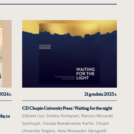
2024 r.
21 grudnia 2023 r.
CD Chopin University Press | Waiting for the night
tkę za
Elżbieta Uss-Jońska (fortepian), Mariusz Mocarski
(perkusja), Urszula Nowakowska (harfa), Chopin
University Singers, Anna Moniuszko (dyrygent)