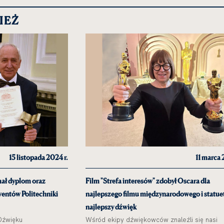
BAJTA
IEŻ
15 listopada 2024 r.
11 marca 
mał dyplom oraz
Film "Strefa interesów" zdobył Oscara dla
wentów Politechniki
najlepszego filmu międzynarodowego i statue
najlepszy dźwięk
Dźwięku
Wśród ekipy dźwiękowców znaleźli się nasi