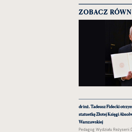
NOWEJ
MEGA
ZOBACZ RÓWN
KARCIE
dr inż. Tadeusz Fidecki otrzy
statuetkę Złotej Księgi Absol
Warszawskiej
Pedagog Wydziału Reżyserii 