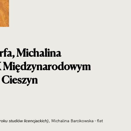
rfa, Michalina
a IX Międzynarodowym
 Cieszyn
, Michalina Barcikowska - flet
 roku studiów licencjackich)