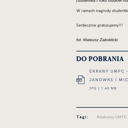
(studentka I roku studiów ma
W ramach nagrody studentki
Serdecznie gratulujemy!!!
fot. Mateusz Żaboklicki
DO POBRANIA
EKRANY UMFC -
JANOWKS I MI
BARCIKOWSKA
DOK
JPG | 1.40 MB
LINK
JPG,
OTWIERA
ROZM
SIĘ
PLIK
Tagi:
#sukcesy UMFC
W
1.40