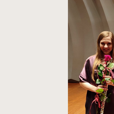
spowoduje
powiększenie
zdjęcia
do
rozmiarów
oryginalnych