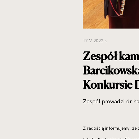
17 V 2022 r.
Zespół kame
Barcikowska
Konkursie 
Zespół prowadzi dr h
Z radością informujemy, że