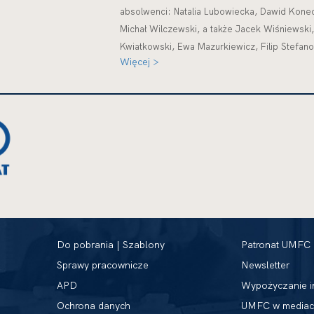
absolwenci: Natalia Lubowiecka, Dawid Konec
Michał Wilczewski, a także Jacek Wiśniewski,
Kwiatkowski, Ewa Mazurkiewicz, Filip Stefan
Więcej >
Do pobrania | Szablony
Patronat UMFC
Sprawy pracownicze
Newsletter
APD
Wypożyczanie i
Ochrona danych
UMFC w mediac