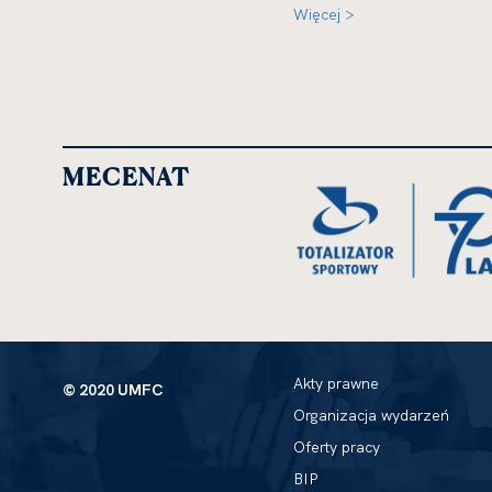
Więcej >
MECENAT
Akty prawne
© 2020 UMFC
Organizacja wydarzeń
Oferty pracy
BIP