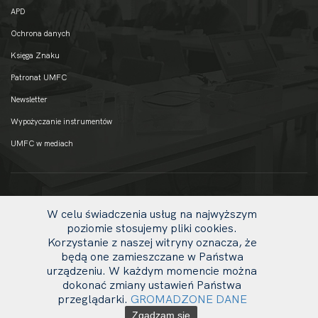
APD
Ochrona danych
Księga Znaku
Patronat UMFC
Newsletter
Wypożyczanie instrumentów
UMFC w mediach
W celu świadczenia usług na najwyższym
poziomie stosujemy pliki cookies.
Korzystanie z naszej witryny oznacza, że
będą one zamieszczane w Państwa
urządzeniu. W każdym momencie można
dokonać zmiany ustawień Państwa
uw
© 2020 UMFC
przeglądarki.
GROMADZONE DANE
li
Zgadzam się