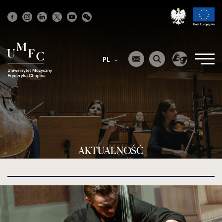
Strona
główna
PL
AKTUALNOŚĆ
kliknięcie
spowoduje
powiększenie
zdjęcia