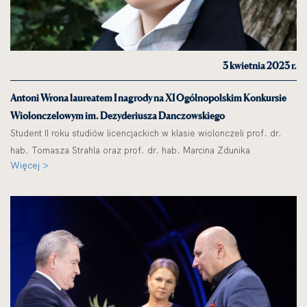
3 kwietnia 2023 r.
Antoni Wrona laureatem I nagrody na XI Ogólnopolskim Konkursie
Wiolonczelowym im. Dezyderiusza Danczowskiego
Student II roku studiów licencjackich w klasie wiolonczeli prof. dr.
hab. Tomasza Strahla oraz prof. dr. hab. Marcina Zdunika
Więcej >