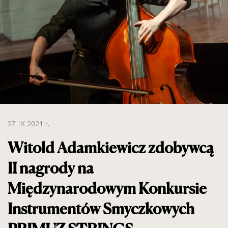
do
rozmiarów
oryginalnych
27 IX 2021 r.
Witold Adamkiewicz zdobywcą
II nagrody na
Międzynarodowym Konkursie
Instrumentów Smyczkowych