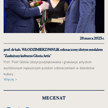
28 marca 2023 r.
prof. dr hab. WŁODZIMIERZ PAWLIK odznaczony złotym medalem
"Zasłużony kulturze Gloria Artis"
Prof. Piotr Gliński złożył podziękowania i gratulacje artystom
wyróżnionym najwyższym polskim odznaczeniem w dziedzinie
kultury.
Więcej >
MECENAT