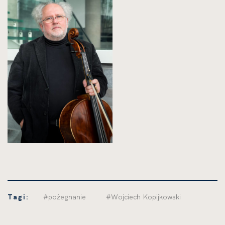
Tagi:
#pożegnanie
#Wojciech Kopijkowski