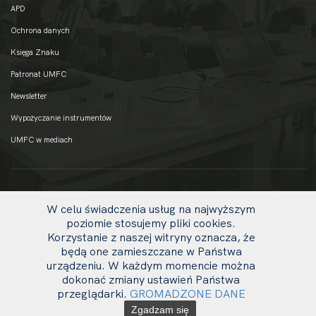
APD
Ochrona danych
Księga Znaku
Patronat UMFC
Newsletter
Wypożyczanie instrumentów
UMFC w mediach
W celu świadczenia usług na najwyższym
poziomie stosujemy pliki cookies.
Korzystanie z naszej witryny oznacza, że
będą one zamieszczane w Państwa
urządzeniu. W każdym momencie można
dokonać zmiany ustawień Państwa
uw
© 2020 UMFC
przeglądarki.
GROMADZONE DANE
li
Zgadzam się