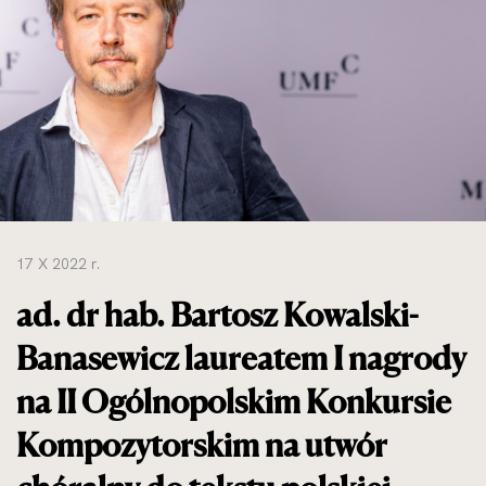
do
rozmiarów
oryginalnych
17 X 2022 r.
ad. dr hab. Bartosz Kowalski-
Banasewicz laureatem I nagrody
na II Ogólnopolskim Konkursie
Kompozytorskim na utwór