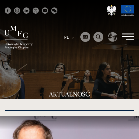
Strona
główna
PL
AKTUALNOŚĆ
kliknięcie
spowoduje
powiększenie
zdjęcia