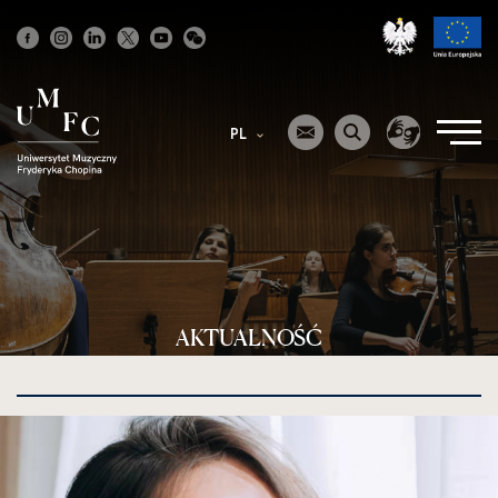
Strona
główna
PL
AKTUALNOŚĆ
kliknięcie
spowoduje
powiększenie
zdjęcia