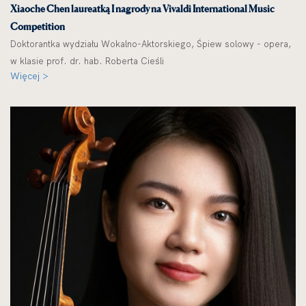
Xiaoche Chen laureatką I nagrody na Vivaldi International Music
Competition
Doktorantka wydziału Wokalno-Aktorskiego, Śpiew solowy - opera,
w klasie prof. dr. hab. Roberta Cieśli
Więcej >