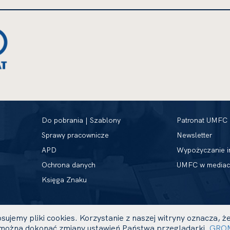
Do pobrania | Szablony
Patronat UMFC
Sprawy pracownicze
Newsletter
APD
Wypożyczanie i
Ochrona danych
UMFC w mediac
Księga Znaku
sujemy pliki cookies. Korzystanie z naszej witryny oznacza,
ożna dokonać zmiany ustawień Państwa przeglądarki.
GRO