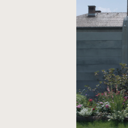
spowoduje
powiększenie
zdjęcia
do
rozmiarów
oryginalnych