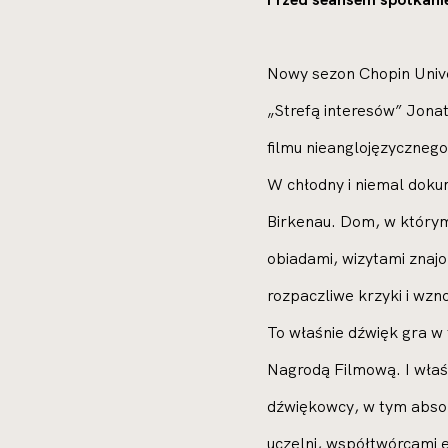
Nowy sezon Chopin Unive
„Strefą interesów” Jona
filmu nieanglojęzycznego
W chłodny i niemal doku
Birkenau. Dom, w którym
obiadami, wizytami znaj
rozpaczliwe krzyki i wz
To właśnie dźwięk gra w 
Nagrodą Filmową. I właśn
dźwiękowcy, w tym absol
uczelni, współtwórcami