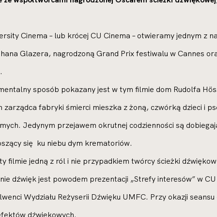
rsity Cinema – lub krócej CU Cinema – otwieramy jednym z na
thana Glazera, nagrodzoną Grand Prix festiwalu w Cannes o
.
mentalny sposób pokazany jest w tym filmie dom Rudolfa Hö
 zarządca fabryki śmierci mieszka z żoną, czwórką dzieci i
omych. Jedynym przejawem okrutnej codzienności są dobiegaj
noszący się ku niebu dym krematoriów.
ty filmie jedną z ról i nie przypadkiem twórcy ścieżki dźwięk
ie dźwięk jest powodem prezentacji „Strefy interesów” w CU C
wenci Wydziału Reżyserii Dźwięku UMFC. Przy okazji seansu 
 efektów dźwiękowych.