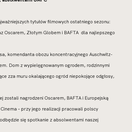
jważniejszych tytułów filmowych ostatniego sezonu:
raz Oscarem, Złotym Globem i BAFTA dla najlepszego
ssa, komendanta obozu koncentracyjnego Auschwitz-
 psem. Dom z wypielęgnowanym ogrodem, rodzinnymi
ące zza muru okalającego ogród niepokojące odgłosy,
owej zostali nagrodzeni Oscarem, BAFTA i Europejską
inema – przy jego realizacji pracowali polscy
odbędzie się spotkanie z absolwentami naszej