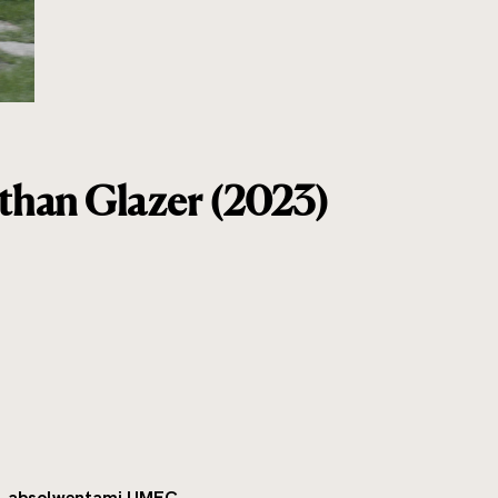
athan Glazer (2023)
j, absolwentami UMFC