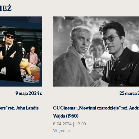
IEŻ
9 maja 2024 r.
25 marca 
rs” reż. John Landis
CU Cinema: „Niewinni czarodzieje” reż. Andr
Wajda (1960)
5.04.2024 | 19.00
Więcej >