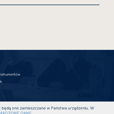
nstrumentów
h
 że będą one zamieszczane w Państwa urządzeniu. W
UWAGA,
PROJEKT I REALIZACJA:
MADZONE DANE