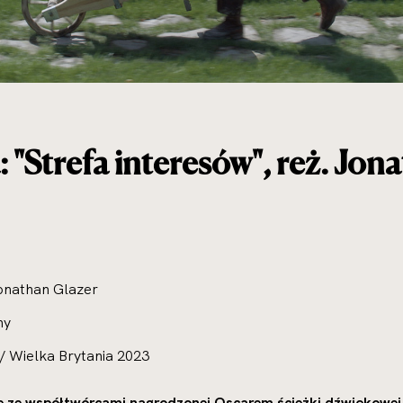
"Strefa interesów", reż. Jon
Jonathan Glazer
ny
 / Wielka Brytania 2023
e ze współtwórcami nagrodzonej Oscarem ścieżki dźwiękowe