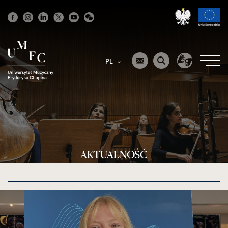
Strona
główna
PL
AKTUALNOŚĆ
kliknięcie
spowoduje
powiększenie
zdjęcia