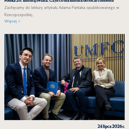
Polska 20. kulturą świata. Czyli co ma kultura do local contentu
Zachęcamy do lektury artykułu Adama Pantaka opublikowanego w
Rzeczpospolitej.
Więcej >
24 lipca 2026 r.