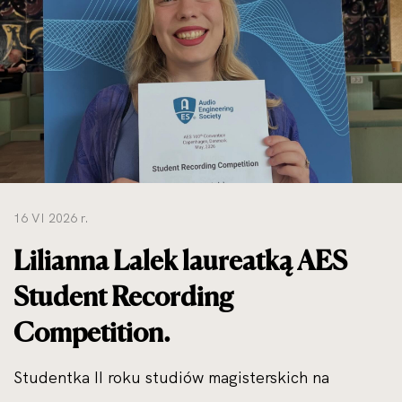
do
rozmiarów
oryginalnych
16 VI 2026 r.
Lilianna Lalek laureatką AES
Student Recording
Competition.
Studentka II roku studiów magisterskich na