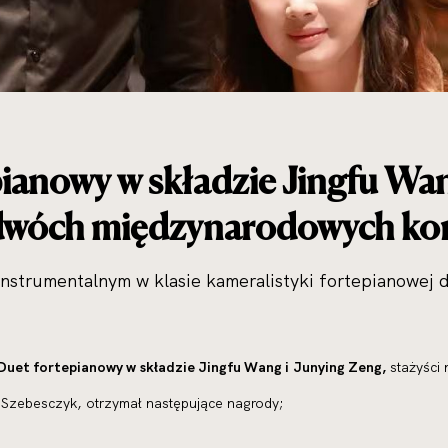
ianowy w składzie Jingfu Wa
dwóch międzynarodowych ko
Instrumentalnym w klasie kameralistyki fortepianowej 
Duet fortepianowy w składzie Jingfu Wang i Junying Zeng,
stażyści
y Szebesczyk, otrzymał następujące nagrody;