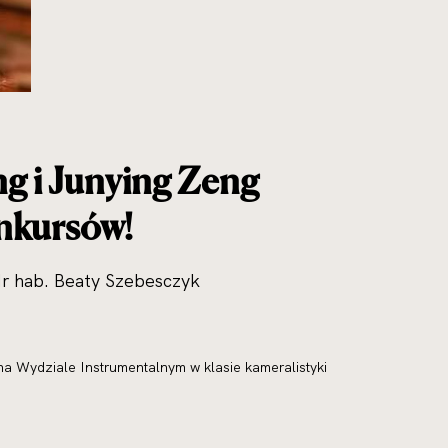
ng i Junying Zeng
nkursów!
dr hab. Beaty Szebesczyk
 na Wydziale Instrumentalnym w klasie kameralistyki