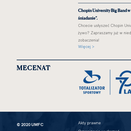
Chopin University Big Band w
śniadanie”.
Chcecie usłyszeć Chopin Univ
żywo? Zapraszamy już w niedz
zobaczenia!
Więcej >
MECENAT
Akty prawne
© 2020 UMFC