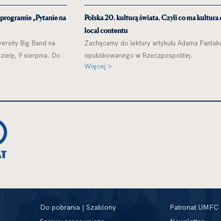
 programie „Pytanie na
Polska 20. kulturą świata. Czyli co ma kultura
local contentu
ersity Big Band na
Zachęcamy do lektury artykułu Adama Pantak
ielę, 9 sierpnia. Do
opublikowanego w Rzeczpospolitej.
Więcej >
Do pobrania | Szablony
Patronat UMFC