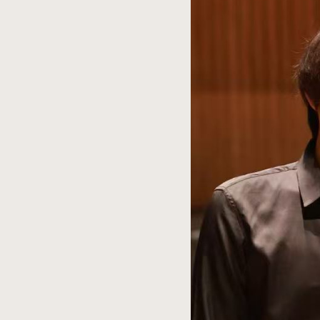
spowoduje
powiększenie
zdjęcia
do
rozmiarów
oryginalnych