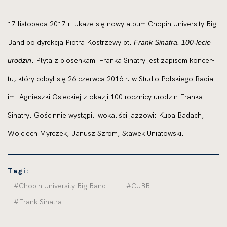
17 listo­pa­da 2017 r. uka­że się nowy album Chopin University Big
Band po dyrek­cją Piotra Kostrzewy pt.
Frank Sinatra. 100-lecie
. Płyta z pio­sen­ka­mi Franka Sinatry jest zapi­sem kon­cer­
uro­dzin
tu, któ­ry odbył się 26 czerw­ca 2016 r. w Studio Polskiego Radia
im. Agnieszki Osieckiej z oka­zji 100 rocz­ni­cy uro­dzin Franka
Sinatry. Gościnnie wystą­pi­li woka­li­ści jaz­zo­wi: Kuba Badach,
Wojciech Myrczek, Janusz Szrom, Sławek Uniatowski.
Tagi:
#Chopin University Big Band
#CUBB
#Frank Sinatra