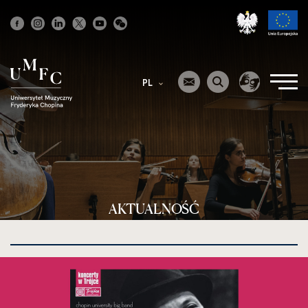
Strona
główna
PL
AKTUALNOŚĆ
kliknięcie
spowoduje
powiększenie
zdjęcia