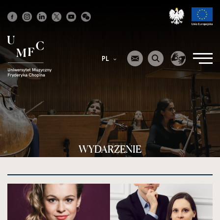
Strona
główna
PL
WYDARZENIE