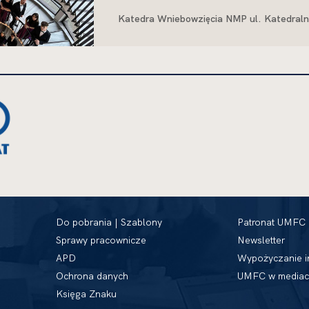
University Chamber Choir
Katedra Wniebowzięcia NMP ul. Katedraln
Do pobrania | Szablony
Patronat UMFC
Sprawy pracownicze
Newsletter
APD
Wypożyczanie i
Ochrona danych
UMFC w mediac
Księga Znaku