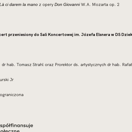
z opery
W.A. Mozarta op. 2
Là ci darem la mano
Don Giovanni
rt przeniesiony do Sali Koncertowej im. Józefa Elsnera w DS Dziek
 dr hab. Tomasz Strahl oraz Prorektor ds. artystycznych dr hab. Rafa
rski Jr
 ograniczona