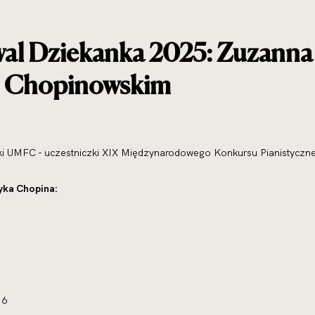
wal Dziekanka 2025: Zuzanna 
 Chopinowskim
tki UMFC - uczestniczki XIX Międzynarodowego Konkursu Pianistyczn
yka Chopina:
 6