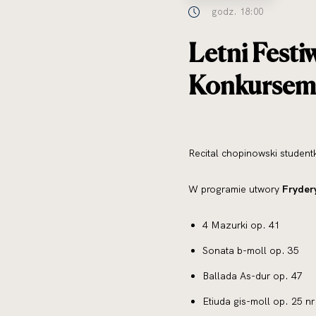
godz. 18:00
Letni Festi
Konkursem
Recital chopinowski studen
W programie utwory
Fryder
4 Mazurki op. 41
Sonata b-moll op. 35
Ballada As-dur op. 47
Etiuda gis-moll op. 25 nr