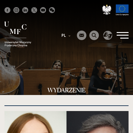
Strona
główna
PL
WYDARZENIE