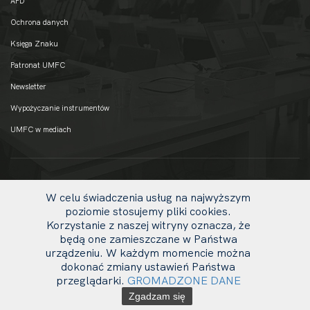
APD
Ochrona danych
Księga Znaku
Patronat UMFC
Newsletter
Wypożyczanie instrumentów
UMFC w mediach
W celu świadczenia usług na najwyższym
poziomie stosujemy pliki cookies.
Korzystanie z naszej witryny oznacza, że
będą one zamieszczane w Państwa
urządzeniu. W każdym momencie można
dokonać zmiany ustawień Państwa
uw
przeglądarki.
GROMADZONE DANE
© 2020 UMFC
li
Zgadzam się
ot