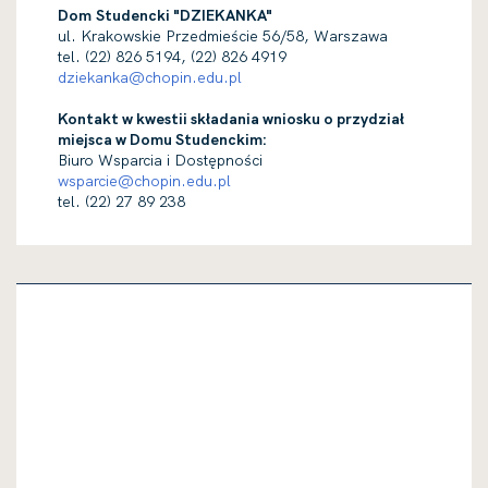
Dom Studencki "DZIEKANKA"
ul. Krakowskie Przedmieście 56/58, Warszawa
tel. (22) 826 5194, (22) 826 4919
dziekanka@chopin.edu.pl
Kontakt w kwestii składania wniosku o przydział
miejsca w Domu Studenckim:
Biuro Wsparcia i Dostępności
wsparcie@chopin.edu.pl
tel. (22) 27 89 238