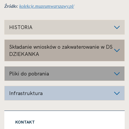
Źródło:
kolekcje.muzeumwarszawy.pl/
HISTORIA
Składanie wniosków o zakwaterowanie w DS
DZIEKANKA
Pliki do pobrania
Infrastruktura
KONTAKT