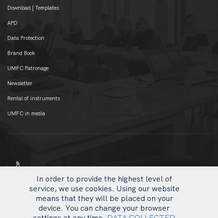
Download | Templates
APD
Data Protection
Brand Book
UMFC Patronage
Newsletter
Rental of instruments
UMFC in media
In order to provide the highest level of
service, we use cookies. Using our website
means that they will be placed on your
device. You can change your browser
settings at any time.
DATA COLLECTED