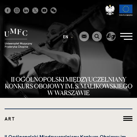
Strona
główna
EN
II OGÓLNOPOLSKI MIĘDZYUCZELNIANY
KONKURS OBOJOWY IM. S. MALIKOWSKIEGO
W WARSZAWIE
ART
II Ogólnopolski Międzyuczelniany Konkurs Obojowy im.