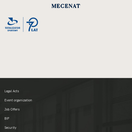
MECENAT
Legal Acts
Event organization
Job Offers
BIP
Security