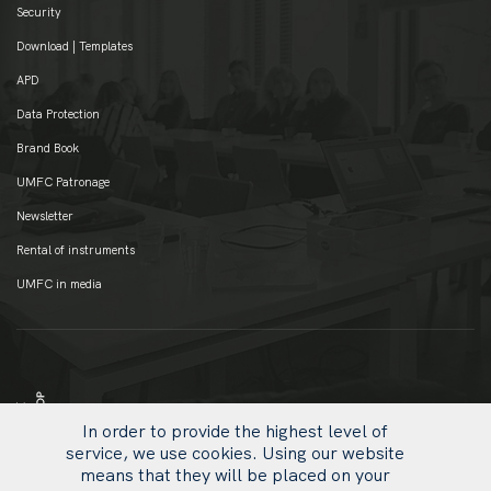
Security
Download | Templates
APD
Data Protection
Brand Book
UMFC Patronage
Newsletter
Rental of instruments
UMFC in media
In order to provide the highest level of
service, we use cookies. Using our website
means that they will be placed on your