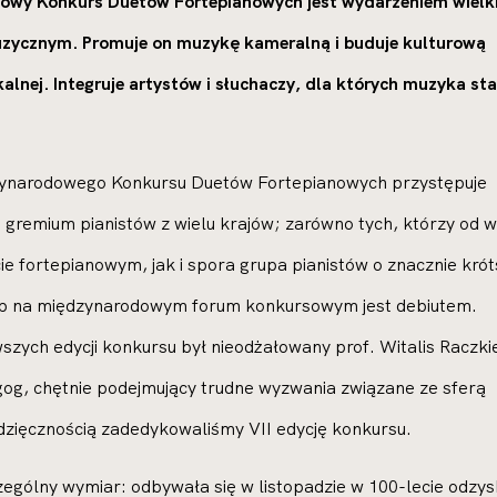
owy Konkurs Duetów Fortepianowych jest wydarzeniem wielki
uzycznym. Promuje on muzykę kameralną i buduje kulturową
kalnej. Integruje artystów i słuchaczy, dla których muzyka st
zynarodowego Konkursu Duetów Fortepianowych przystępuje
gremium pianistów z wielu krajów; zarówno tych, którzy od w
ie fortepianowym, jak i spora grupa pianistów o znacznie kró
tęp na międzynarodowym forum konkursowym jest debiutem.
szych edycji konkursu był nieodżałowany prof. Witalis Raczki
agog, chętnie podejmujący trudne wyzwania związane ze sferą
dzięcznością zadedykowaliśmy VII edycję konkursu.
zególny wymiar: odbywała się w listopadzie w 100-lecie odzys