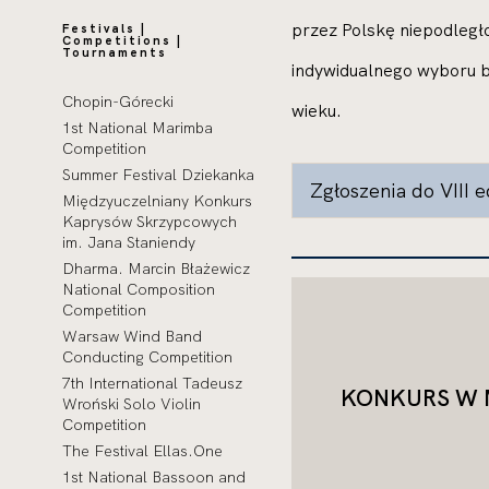
przez Polskę niepodleg
Festivals |
Competitions |
Tournaments
indywidualnego wyboru 
Chopin-Górecki
wieku.
1st National Marimba
Competition
Summer Festival Dziekanka
Zgłoszenia do VIII e
Międzyuczelniany Konkurs
Kaprysów Skrzypcowych
im. Jana Staniendy
Dharma. Marcin Błażewicz
National Composition
Competition
Warsaw Wind Band
Conducting Competition
7th International Tadeusz
KONKURS W 
Wroński Solo Violin
Competition
The Festival Ellas.One
1st National Bassoon and