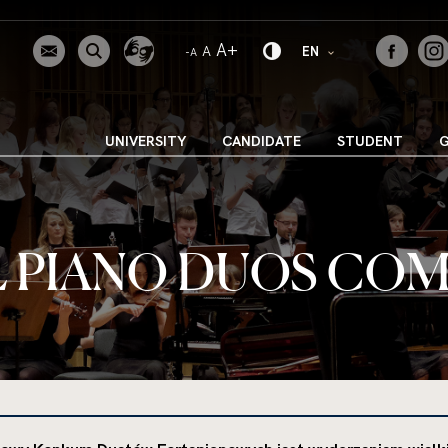
uwaga,
WIĘKSZA CZCIONKA
A+
NORMALNA CZCIONKA
A
zmień język
EN
MNIEJSZA CZCIONKA
-A
UNIVERSITY
CANDIDATE
STUDENT
 PIANO DUOS COM