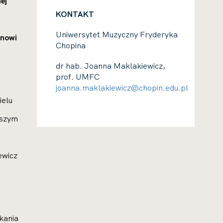
ej
KONTAKT
Uniwersytet Muzyczny Fryderyka
anowi
Chopina
dr hab. Joanna Maklakiewicz,
prof. UMFC
joanna.maklakiewicz@chopin.edu.pl
ielu
tszym
ewicz
kania