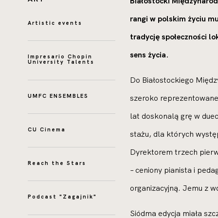
Białostocki Międzynarod
rangi w polskim życiu m
Artistic events
tradycję społeczności lo
sens życia.
Impresario Chopin
University Talents
Do Białostockiego Międ
UMFC ENSEMBLES
szeroko reprezentowane 
lat doskonalą grę w duec
CU Cinema
stażu, dla których wys
Dyrektorem trzech pierw
Reach the Stars
– ceniony pianista i ped
organizacyjną. Jemu z w
Podcast "Zagajnik"
Siódma edycja miała szc