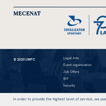
MECENAT
Legal Acts
© 2020 UMFC
Event organization
Job Offers
BIP
Security
In order to provide the highest level of service, we u