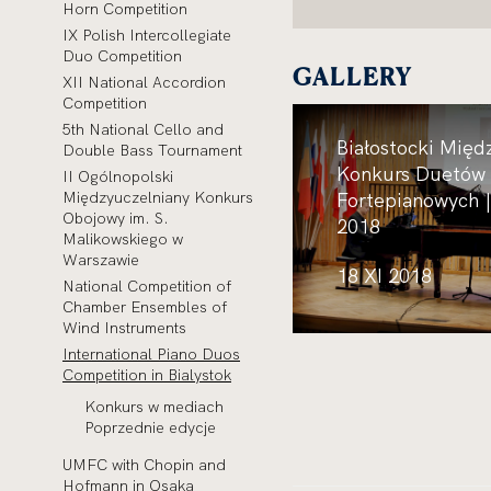
Horn Competition
IX Polish Intercollegiate
Duo Competition
GALLERY
XII National Accordion
Competition
5th National Cello and
Białostocki Mię
Double Bass Tournament
Konkurs Duetów
II Ogólnopolski
Fortepianowych 
Międzyuczelniany Konkurs
Obojowy im. S.
2018
Malikowskiego w
Warszawie
18 XI 2018
National Competition of
Chamber Ensembles of
Wind Instruments
International Piano Duos
Competition in Bialystok
Konkurs w mediach
Poprzednie edycje
UMFC with Chopin and
Hofmann in Osaka