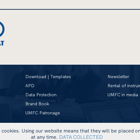
Download | Templates
Newsletter
APD
Rental of instru
Data Protection
UMFC in media
Brand Book
UMFC Patronage
se cookies. Using our website means that they will be placed 
at any time.
DATA COLLECTED