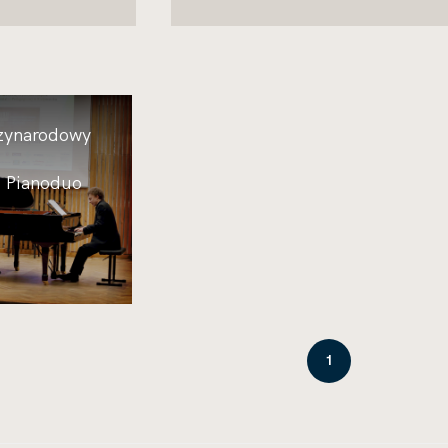
dzynarodowy
| Pianoduo
1