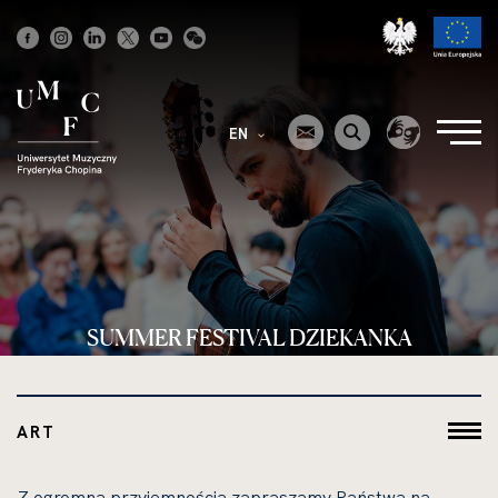
Strona
główna
EN
SUMMER FESTIVAL DZIEKANKA
ART
Z ogromną przyjemnością zapraszamy Państwa na