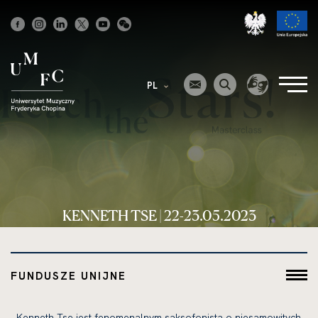
Strona
główna
PL
KENNETH TSE | 22-23.05.2023
FUNDUSZE UNIJNE
„Kenneth Tse jest fenomenalnym saksofonistą o niesamowitych