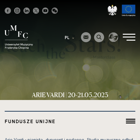
Strona
główna
PL
ARIE VARDI | 20-21.05.2023
FUNDUSZE UNIJNE
Arie Vardi - pianista, dyrygent i pedagog. Studia muzyczne odbył