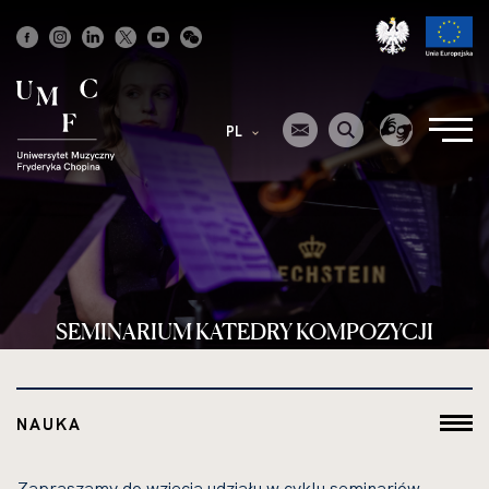
Strona
główna
PL
SEMINARIUM KATEDRY KOMPOZYCJI
NAUKA
Zapraszamy do wzięcia udziału w cyklu seminariów,