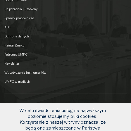
Do pobrania | Szablony
Sprawy pracownicze
APD
Ochrona danych
Księga Znaku
Patronat UMFC
Newsletter
Wypożyczanie instrumentów
UMFC w mediach
W celu świadczenia usług na najwyższym
poziomie stosujemy pliki cookies.
Korzystanie z naszej witryny oznacza, że
będą one zamieszczane w Państwa