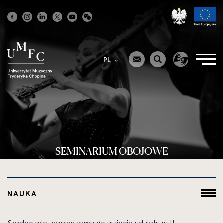
Strona
główna
PL
SEMINARIUM OBOJOWE
NAUKA
Serdecznie zapraszamy do wzięcia udziału w II