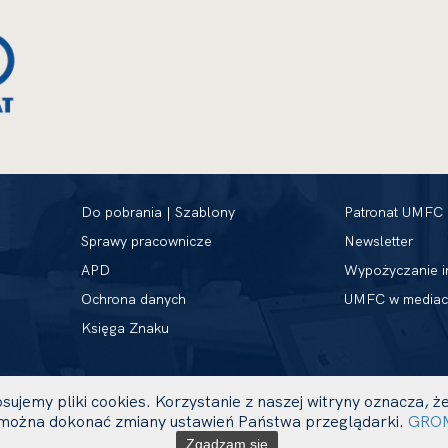
Do pobrania | Szablony
Patronat UMFC
Sprawy pracownicze
Newsletter
APD
Wypożyczanie i
Ochrona danych
UMFC w mediac
Księga Znaku
sujemy pliki cookies. Korzystanie z naszej witryny oznacza,
ożna dokonać zmiany ustawień Państwa przeglądarki.
GRO
Zgadzam się