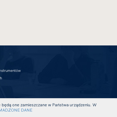
nstrumentów
h
 że będą one zamieszczane w Państwa urządzeniu. W
UWAGA,
PROJEKT I REALIZACJA:
MADZONE DANE
LINK
OTWIERA