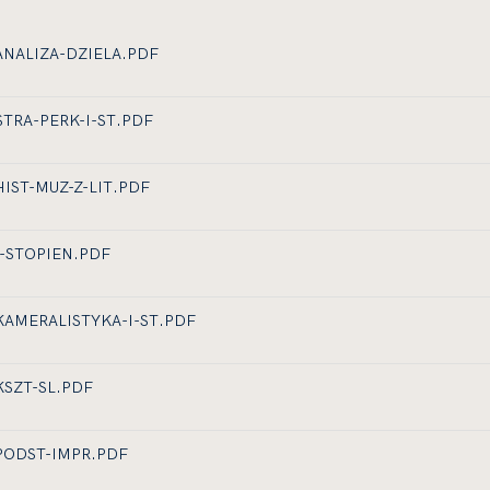
ANALIZA-DZIELA.PDF
T
STRA-PERK-I-ST.PDF
T
A
HIST-MUZ-Z-LIT.PDF
T
A
I-STOPIEN.PDF
T
A
KAMERALISTYKA-I-ST.PDF
T
A
KSZT-SL.PDF
T
A
PODST-IMPR.PDF
T