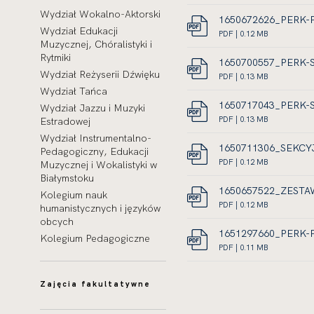
W
LINK
0.13
PDF,
Wydział Wokalno-Aktorski
NOWEJ
OTWIERA
MEGABAJT
ROZMIAR
1650672626_PERK-
Wydział Edukacji
KARCIE
SIĘ
PLIKU
DOKUMEN
PDF | 0.12 MB
Muzycznej, Chóralistyki i
W
LINK
0.14
PDF,
Rytmiki
NOWEJ
OTWIERA
MEGABAJT
ROZMIAR
1650700557_PERK-
KARCIE
Wydział Reżyserii Dźwięku
SIĘ
PLIKU
DOKUMEN
PDF | 0.13 MB
W
LINK
0.12
PDF,
Wydział Tańca
NOWEJ
OTWIERA
MEGABAJT
ROZMIAR
1650717043_PERK-
Wydział Jazzu i Muzyki
KARCIE
SIĘ
PLIKU
DOKUMEN
PDF | 0.13 MB
Estradowej
W
LINK
0.13
PDF,
Wydział Instrumentalno-
NOWEJ
OTWIERA
MEGABAJT
ROZMIAR
1650711306_SEKCY
Pedagogiczny, Edukacji
KARCIE
SIĘ
PLIKU
DOKUMEN
PDF | 0.12 MB
Muzycznej i Wokalistyki w
W
LINK
0.13
PDF,
Białymstoku
NOWEJ
OTWIERA
MEGABAJT
ROZMIAR
1650657522_ZESTA
Kolegium nauk
KARCIE
SIĘ
PLIKU
DOKUMEN
PDF | 0.12 MB
humanistycznych i języków
W
LINK
0.12
PDF,
obcych
NOWEJ
OTWIERA
MEGABAJT
ROZMIAR
1651297660_PERK-
Kolegium Pedagogiczne
KARCIE
SIĘ
PLIKU
DOKUMEN
PDF | 0.11 MB
W
LINK
0.12
PDF,
NOWEJ
OTWIERA
MEGABAJT
ROZMIAR
Zajęcia fakultatywne
KARCIE
SIĘ
PLIKU
W
0.11