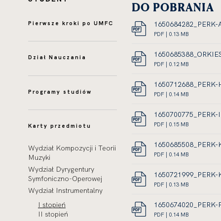
DO POBRANIA
Pierwsze kroki po UMFC
1650684282_PERK-
DOKUMEN
PDF | 0.13 MB
LINK
PDF,
OTWIERA
ROZMIAR
1650685388_ORKIE
Dział Nauczania
SIĘ
PLIKU
DOKUMEN
PDF | 0.12 MB
W
LINK
0.13
PDF,
NOWEJ
OTWIERA
MEGABAJT
ROZMIAR
1650712688_PERK-
Programy studiów
KARCIE
SIĘ
PLIKU
DOKUMEN
PDF | 0.14 MB
W
LINK
0.12
PDF,
NOWEJ
OTWIERA
MEGABAJT
ROZMIAR
1650700775_PERK-
KARCIE
SIĘ
PLIKU
DOKUMEN
PDF | 0.15 MB
Karty przedmiotu
W
LINK
0.14
PDF,
NOWEJ
OTWIERA
MEGABAJT
ROZMIAR
1650685508_PERK-
Wydział Kompozycji i Teorii
KARCIE
SIĘ
PLIKU
DOKUMEN
PDF | 0.14 MB
Muzyki
W
LINK
0.15
PDF,
Wydział Dyrygentury
NOWEJ
OTWIERA
MEGABAJT
ROZMIAR
1650721999_PERK-
Symfoniczno-Operowej
KARCIE
SIĘ
PLIKU
DOKUMEN
PDF | 0.13 MB
Wydział Instrumentalny
W
LINK
0.14
PDF,
NOWEJ
OTWIERA
MEGABAJT
ROZMIAR
1650674020_PERK-
I stopień
KARCIE
SIĘ
PLIKU
II stopień
DOKUMEN
PDF | 0.14 MB