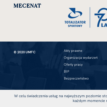
MECENAT
Akty prawne
© 2020 UMFC
Organizacja wydarzeń
Oferty pracy
BIP
Bezpieczeństwo
W celu świadczenia usług na najwyższym poziomie sto
każdym momencie m