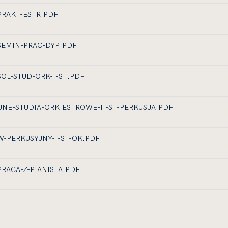
A
PRAKT-ESTR.PDF
T
A
SEMIN-PRAC-DYP.PDF
T
A
SOL-STUD-ORK-I-ST.PDF
T
A
JNE-STUDIA-ORKIESTROWE-II-ST-PERKUSJA.PDF
T
A
W-PERKUSYJNY-I-ST-OK.PDF
T
A
PRACA-Z-PIANISTA.PDF
T
A