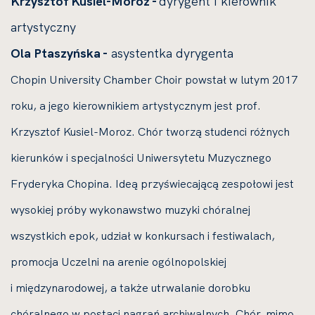
Krzysztof Kusiel-Moroz -
dyrygent i kierownik
artystyczny
Ola Ptaszyńska -
asystentka dyrygenta
Chopin University Chamber Choir powstał w lutym 2017
roku, a jego kierownikiem artystycznym jest prof.
Krzysztof Kusiel-Moroz. Chór tworzą studenci różnych
kierunków i specjalności Uniwersytetu Muzycznego
Fryderyka Chopina. Ideą przyświecającą zespołowi jest
wysokiej próby wykonawstwo muzyki chóralnej
wszystkich epok, udział w konkursach i festiwalach,
promocja Uczelni na arenie ogólnopolskiej
i międzynarodowej, a także utrwalanie dorobku
chóralnego w postaci nagrań archiwalnych. Chór, mimo