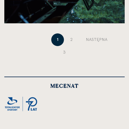
1
2
NASTĘPNA
3
MECENAT