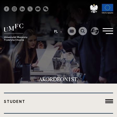
Strona
główna
PL
AKORDEON I ST.
STUDENT