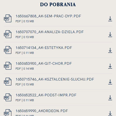
DO POBRANIA
1650667808_AK-SEM-PRAC-DYP.PDF
DOKUMENT
PDF | 0.13 MB
LINK
PDF,
OTWIERA
ROZMIAR
1650707070_AK-ANALIZA-DZIELA.PDF
SIĘ
PLIKU
DOKUMENT
PDF | 0.13 MB
W
LINK
0.13
PDF,
NOWEJ
OTWIERA
MEGABAJTA
ROZMIAR
1650714134_AK-ESTETYKA.PDF
KARCIE
SIĘ
PLIKU
DOKUMENT
PDF | 0.11 MB
W
LINK
0.13
PDF,
NOWEJ
OTWIERA
MEGABAJTA
ROZMIAR
1650653900_AK-GIT-CHOR.PDF
KARCIE
SIĘ
PLIKU
DOKUMENT
PDF | 0.14 MB
W
LINK
0.11
PDF,
NOWEJ
OTWIERA
MEGABAJTA
ROZMIAR
1650715746_AK-KSZTALCENIE-SLUCHU.PDF
KARCIE
SIĘ
PLIKU
DOKUMENT
PDF | 0.13 MB
W
LINK
0.14
PDF,
NOWEJ
OTWIERA
MEGABAJTA
ROZMIAR
1650652522_AK-PODST-IMPR.PDF
KARCIE
SIĘ
PLIKU
DOKUMENT
PDF | 0.11 MB
W
LINK
0.13
PDF,
NOWEJ
OTWIERA
MEGABAJTA
ROZMIAR
1650659990_AKORDEON.PDF
KARCIE
SIĘ
PLIKU
DOKUMENT