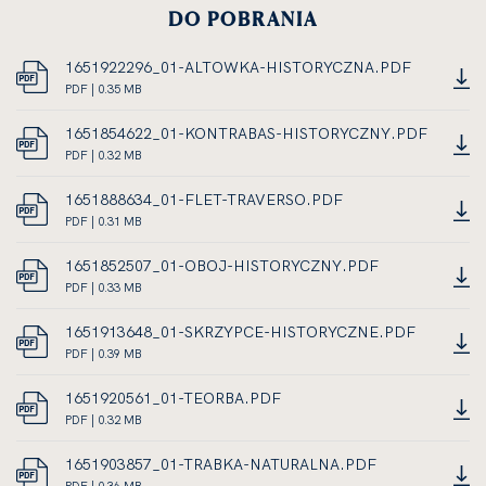
DO POBRANIA
1651922296_01-ALTOWKA-HISTORYCZNA.PDF
DOKUMENT
PDF | 0.35 MB
LINK
PDF,
OTWIERA
ROZMIAR
1651854622_01-KONTRABAS-HISTORYCZNY.PDF
SIĘ
PLIKU
DOKUMENT
PDF | 0.32 MB
W
LINK
0.35
PDF,
NOWEJ
OTWIERA
MEGABAJTA
ROZMIAR
1651888634_01-FLET-TRAVERSO.PDF
KARCIE
SIĘ
PLIKU
DOKUMENT
PDF | 0.31 MB
W
LINK
0.32
PDF,
NOWEJ
OTWIERA
MEGABAJTA
ROZMIAR
1651852507_01-OBOJ-HISTORYCZNY.PDF
KARCIE
SIĘ
PLIKU
DOKUMENT
PDF | 0.33 MB
W
LINK
0.31
PDF,
NOWEJ
OTWIERA
MEGABAJTA
ROZMIAR
1651913648_01-SKRZYPCE-HISTORYCZNE.PDF
KARCIE
SIĘ
PLIKU
DOKUMENT
PDF | 0.39 MB
W
LINK
0.33
PDF,
NOWEJ
OTWIERA
MEGABAJTA
ROZMIAR
1651920561_01-TEORBA.PDF
KARCIE
SIĘ
PLIKU
DOKUMENT
PDF | 0.32 MB
W
LINK
0.39
PDF,
NOWEJ
OTWIERA
MEGABAJTA
ROZMIAR
1651903857_01-TRABKA-NATURALNA.PDF
KARCIE
SIĘ
PLIKU
DOKUMENT