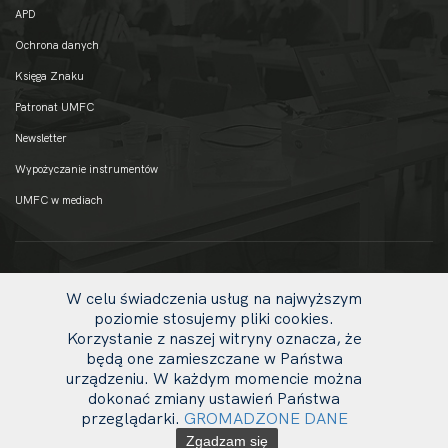
APD
Ochrona danych
Księga Znaku
Patronat UMFC
Newsletter
Wypożyczanie instrumentów
UMFC w mediach
W celu świadczenia usług na najwyższym
poziomie stosujemy pliki cookies.
Korzystanie z naszej witryny oznacza, że
będą one zamieszczane w Państwa
urządzeniu. W każdym momencie można
dokonać zmiany ustawień Państwa
uw
przeglądarki.
GROMADZONE DANE
© 2020 UMFC
li
Zgadzam się