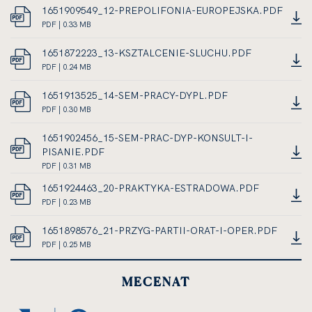
W
0.27
OTWIERA
ROZMIAR
1651909549_12-PREPOLIFONIA-EUROPEJSKA.PDF
NOWEJ
MEGABAJTA
SIĘ
PLIKU
DOKUMENT
PDF | 0.33 MB
KARCIE
W
LINK
0.25
PDF,
NOWEJ
OTWIERA
MEGABAJTA
ROZMIAR
1651872223_13-KSZTALCENIE-SLUCHU.PDF
KARCIE
SIĘ
PLIKU
DOKUMENT
PDF | 0.24 MB
W
LINK
0.33
PDF,
NOWEJ
OTWIERA
MEGABAJTA
ROZMIAR
1651913525_14-SEM-PRACY-DYPL.PDF
KARCIE
SIĘ
PLIKU
DOKUMENT
PDF | 0.30 MB
W
LINK
0.24
PDF,
NOWEJ
OTWIERA
MEGABAJTA
ROZMIAR
1651902456_15-SEM-PRAC-DYP-KONSULT-I-
KARCIE
SIĘ
PLIKU
PISANIE.PDF
W
0.30
DOKUMENT
PDF | 0.31 MB
NOWEJ
LINK
MEGABAJTA
PDF,
1651924463_20-PRAKTYKA-ESTRADOWA.PDF
KARCIE
OTWIERA
ROZMIAR
DOKUMENT
PDF | 0.23 MB
SIĘ
PLIKU
LINK
PDF,
W
0.31
OTWIERA
ROZMIAR
1651898576_21-PRZYG-PARTII-ORAT-I-OPER.PDF
NOWEJ
MEGABAJTA
SIĘ
PLIKU
DOKUMENT
PDF | 0.25 MB
KARCIE
W
LINK
0.23
PDF,
NOWEJ
OTWIERA
MEGABAJTA
ROZMIAR
MECENAT
KARCIE
SIĘ
PLIKU
W
0.25