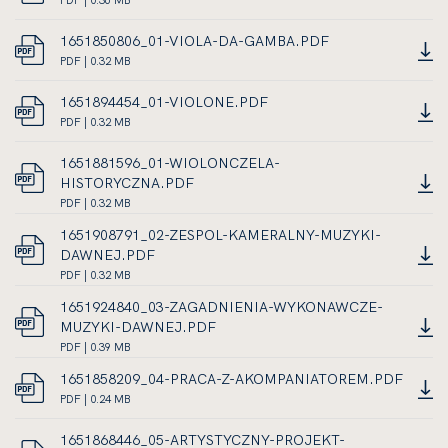
PDF | 0.36 MB
W
LINK
0.32
PDF,
NOWEJ
OTWIERA
MEGABAJTA
ROZMIAR
1651850806_01-VIOLA-DA-GAMBA.PDF
KARCIE
SIĘ
PLIKU
DOKUMENT
PDF | 0.32 MB
W
LINK
0.36
PDF,
NOWEJ
OTWIERA
MEGABAJTA
ROZMIAR
1651894454_01-VIOLONE.PDF
KARCIE
SIĘ
PLIKU
DOKUMENT
PDF | 0.32 MB
W
LINK
0.32
PDF,
NOWEJ
OTWIERA
MEGABAJTA
ROZMIAR
1651881596_01-WIOLONCZELA-
KARCIE
SIĘ
PLIKU
HISTORYCZNA.PDF
W
0.32
DOKUMENT
PDF | 0.32 MB
NOWEJ
LINK
MEGABAJTA
PDF,
1651908791_02-ZESPOL-KAMERALNY-MUZYKI-
KARCIE
OTWIERA
ROZMIAR
DAWNEJ.PDF
SIĘ
PLIKU
DOKUMENT
PDF | 0.32 MB
W
0.32
LINK
PDF,
NOWEJ
MEGABAJTA
1651924840_03-ZAGADNIENIA-WYKONAWCZE-
OTWIERA
ROZMIAR
KARCIE
MUZYKI-DAWNEJ.PDF
SIĘ
PLIKU
DOKUMENT
PDF | 0.39 MB
W
0.32
LINK
PDF,
NOWEJ
MEGABAJTA
1651858209_04-PRACA-Z-AKOMPANIATOREM.PDF
OTWIERA
ROZMIAR
KARCIE
DOKUMENT
PDF | 0.24 MB
SIĘ
PLIKU
LINK
PDF,
W
0.39
OTWIERA
ROZMIAR
1651868446_05-ARTYSTYCZNY-PROJEKT-
NOWEJ
MEGABAJTA