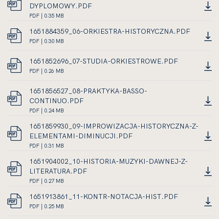
SIĘ
PLIKU
DYPLOMOWY.PDF
KARCIE
W
0.24
DOKUMENT
PDF | 0.35 MB
NOWEJ
LINK
MEGABAJTA
PDF,
1651884359_06-ORKIESTRA-HISTORYCZNA.PDF
KARCIE
OTWIERA
ROZMIAR
DOKUMENT
PDF | 0.30 MB
SIĘ
PLIKU
LINK
PDF,
W
0.35
OTWIERA
ROZMIAR
1651852696_07-STUDIA-ORKIESTROWE.PDF
NOWEJ
MEGABAJTA
SIĘ
PLIKU
DOKUMENT
PDF | 0.26 MB
KARCIE
W
LINK
0.30
PDF,
NOWEJ
OTWIERA
MEGABAJTA
ROZMIAR
1651856527_08-PRAKTYKA-BASSO-
KARCIE
SIĘ
PLIKU
CONTINUO.PDF
W
0.26
DOKUMENT
PDF | 0.24 MB
NOWEJ
LINK
MEGABAJTA
PDF,
1651859930_09-IMPROWIZACJA-HISTORYCZNA-Z-
KARCIE
OTWIERA
ROZMIAR
ELEMENTAMI-DIMINUCJI.PDF
SIĘ
PLIKU
DOKUMENT
PDF | 0.31 MB
W
0.24
LINK
PDF,
NOWEJ
MEGABAJTA
1651904002_10-HISTORIA-MUZYKI-DAWNEJ-Z-
OTWIERA
ROZMIAR
KARCIE
LITERATURA.PDF
SIĘ
PLIKU
DOKUMENT
PDF | 0.27 MB
W
0.31
LINK
PDF,
NOWEJ
MEGABAJTA
1651913861_11-KONTR-NOTACJA-HIST.PDF
OTWIERA
ROZMIAR
KARCIE
DOKUMENT
PDF | 0.25 MB
SIĘ
PLIKU
LINK
PDF,