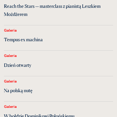
Reach the Stars — masterclass z pianistą Leszkiem
Możdżerem
Galeria
Tempus ex machina
Galeria
Dzień otwarty
Galeria
Na polską nutę
Galeria
W hołdzie Dominikowi Połońskiemu