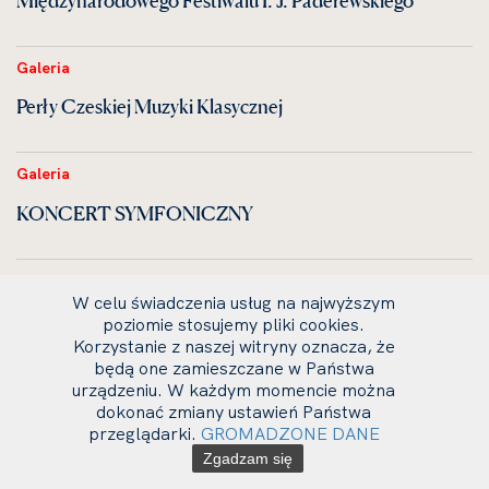
Galeria
Perły Czeskiej Muzyki Klasycznej
Galeria
KONCERT SYMFONICZNY
Galeria
W celu świadczenia usług na najwyższym
Uroczystość dyplomatorium
poziomie stosujemy pliki cookies.
Korzystanie z naszej witryny oznacza, że
będą one zamieszczane w Państwa
Galeria
urządzeniu. W każdym momencie można
dokonać zmiany ustawień Państwa
VIOLA ORGANISTA — zrealizowany zamysł Leonardo
przeglądarki.
GROMADZONE DANE
da Vinci
Zgadzam się